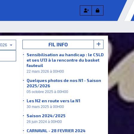
FIL INFO
2026
Sensibilisation au handicap : le CSLD
et ses U13 à la rencontre du basket
fauteuil
22 mars 2026 à 00H00
Quelques photos de nos N1 - Saison
2025/2026
05 octobre 2025 à 00H00
Les N2 en route vers la N1
30 mars 2025 à 00H00
Saison 2024/2025
26 juin 2024 à 00H00
CARNAVAL - 28 FEVRIER 2024